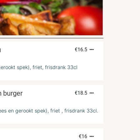
u
€
16.5
rookt spek), friet, frisdrank 33cl
 burger
€
18.5
s en gerookt spek), friet , frisdrank 33cl.
€
16