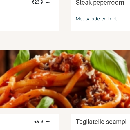
Steak peperroom
€
23.9
Met salade en friet.
Tagliatelle scampi
€
9.9