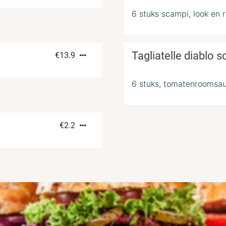
6 stuks scampi, look en 
Tagliatelle diablo 
€
13.9
6 stuks, tomatenroomsau
€
2.2