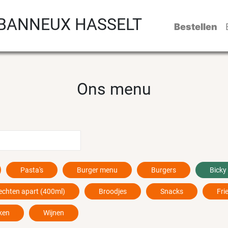
 BANNEUX HASSELT
Bestellen
Ons menu
Pasta's
Burger menu
Burgers
Bicky
echten apart (400ml)
Broodjes
Snacks
Fri
ken
Wijnen