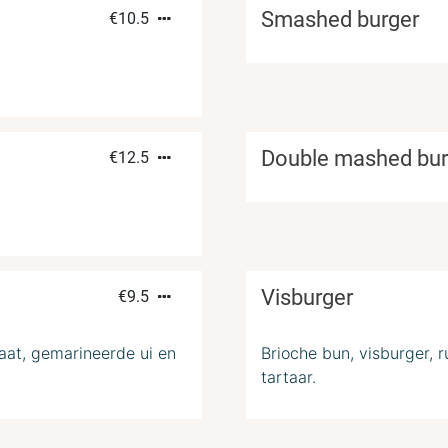
Smashed burger
€
10.5
Double mashed bur
€
12.5
Visburger
€
9.5
maat, gemarineerde ui en
Brioche bun, visburger, 
tartaar.