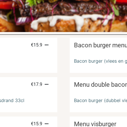
Bacon burger men
€
15.9
Bacon burger (vlees en ge
Menu double bacon
€
17.9
isdrand 33cl
Bacon burger (dubbel vlee
Menu visburger
€
15.9