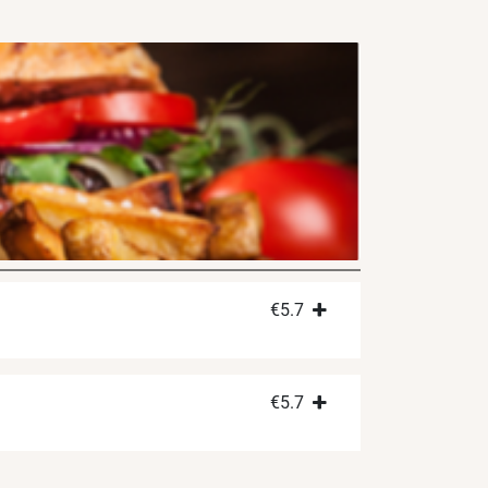
€
5.7
€
5.7