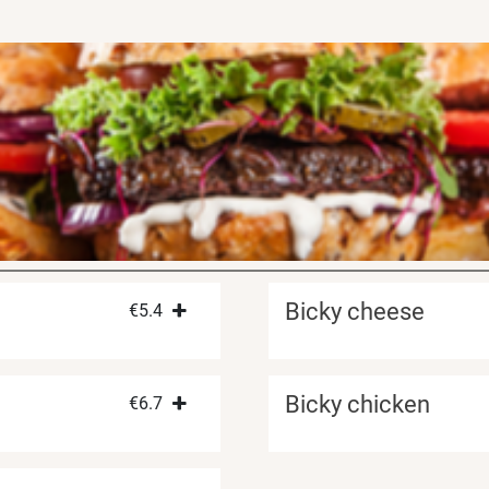
Bicky cheese
€
5.4
Bicky chicken
€
6.7