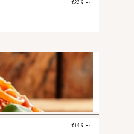
€
23.9
€
14.9