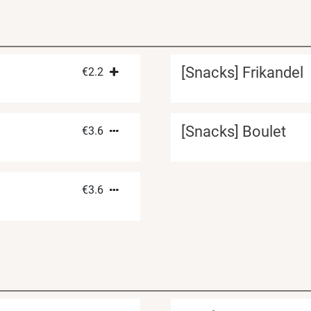
[Snacks] Frikandel
€
2.2
[Snacks] Boulet
€
3.6
€
3.6