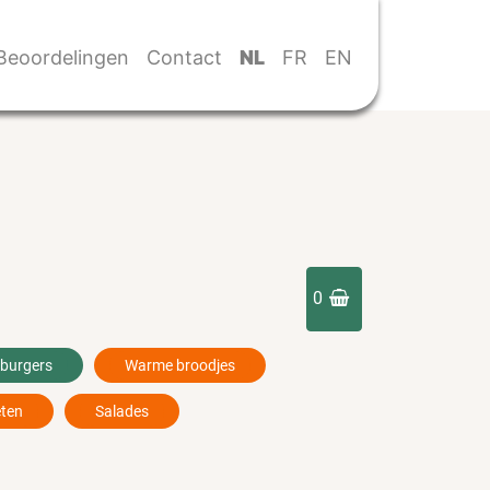
Beoordelingen
Contact
NL
FR
EN
0
 burgers
Warme broodjes
eten
Salades