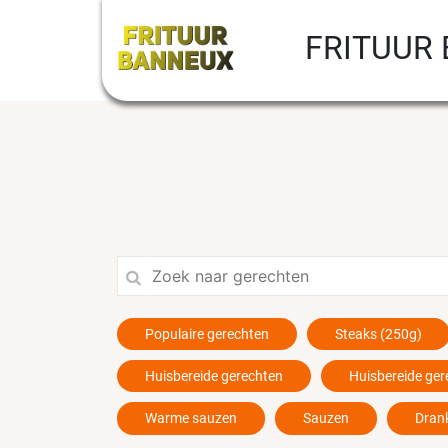
FRITUUR
Populaire gerechten
Steaks (250g)
Huisbereide gerechten
Huisbereide ger
Warme sauzen
Sauzen
Dran