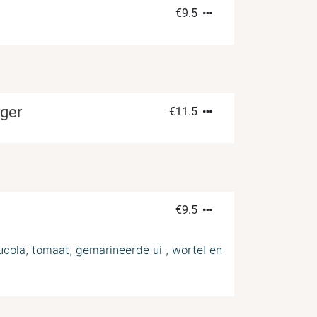
€
9.5
ger
€
11.5
€
9.5
rucola, tomaat, gemarineerde ui , wortel en