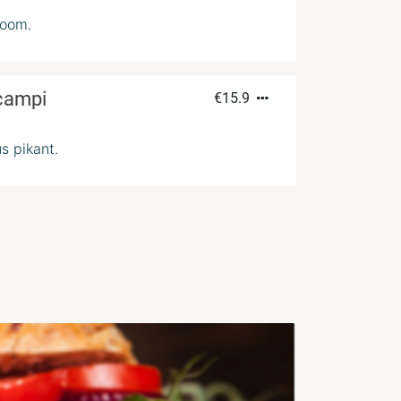
room.
scampi
€
15.9
s pikant.